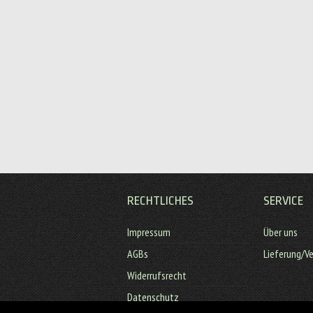
RECHTLICHES
SERVICE
Impressum
Über uns
Previous
Next
AGBs
Lieferung/V
Widerrufsrecht
Datenschutz