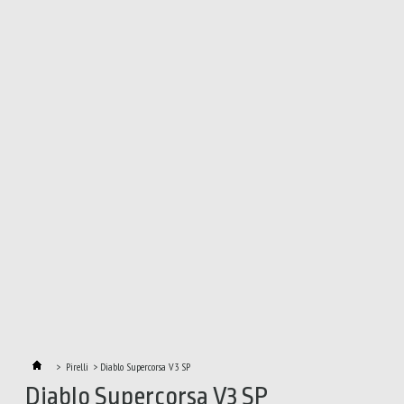
>
Pirelli
>
Diablo Supercorsa V3 SP
Diablo Supercorsa V3 SP