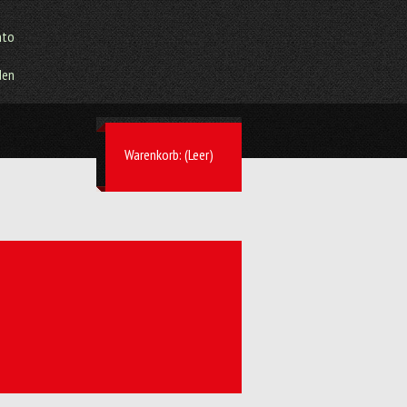
nto
den
Warenkorb:
(Leer)