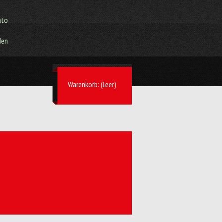
nto
den
Warenkorb:
(Leer)