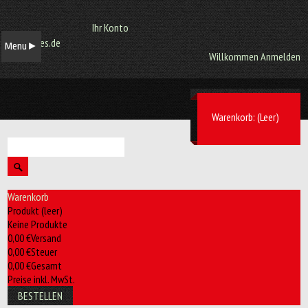
Ihr Konto
Menu
►
Willkommen
Anmelden
Warenkorb:
(Leer)
Warenkorb
Produkt
(leer)
Keine Produkte
0,00 €
Versand
0,00 €
Steuer
0,00 €
Gesamt
Preise inkl. MwSt.
BESTELLEN