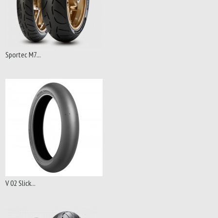
Sportec M7...
V 02 Slick...