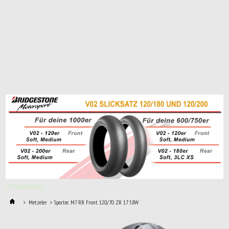
Previous
Next
>
Metzeler
>
Sportec M7 RR Front 120/70 ZR 17 58W