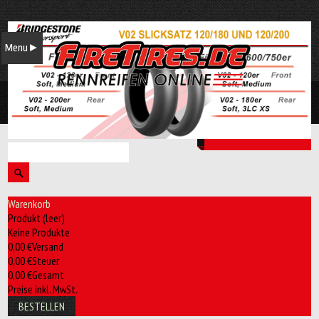
Ihr Konto
Menu
►
Willkommen
Anmelden
Warenkorb:
(Leer)
Warenkorb
Produkt
(leer)
Keine Produkte
0,00 €
Versand
0,00 €
Steuer
0,00 €
Gesamt
Preise inkl. MwSt.
BESTELLEN